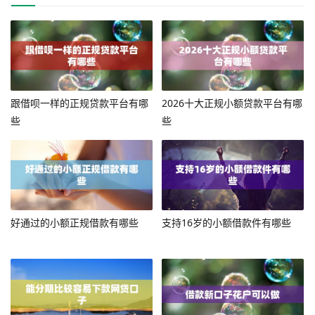
跟借呗一样的正规贷款平台有哪
2026十大正规小额贷款平台有哪
些
些
“双黑”一般指个人贷款信用存在严重负面记录，主要包括：
央行征信系统中有严重逾期或不良记录
，如连续多次逾
期、呆账等；
好通过的小额正规借款有哪些
支持16岁的小额借款件有哪些
多头借贷被风控系统标记为高风险客户
，通常同时申请
多家贷款且未及时还款。
这种用户在传统金融体系和主流网贷平台基本难以获得贷
款支持，因此催生了“双黑口子”市场。