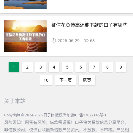
征信花负债高还能下款的口子有哪些
2026-06-29
68
1
2
3
4
5
6
7
8
9
10
下一页
尾页
关于本站
Copyright © 2024-2025
口子侠
版权所有
浙ICP备17022145号-1
风险须知：网贷有风险，借款需谨慎！口子侠为贷款信息分享平台，
非借款公司，仅供获取最新借款产品资讯，不放款、不审核。产品相