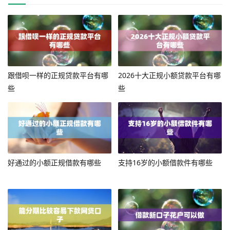
户提供全方位贷款服务的APP。征信黑户和白户可以通过
这款APP获得小到几百元，大到几万元的，而且下款速度
极快。
跟借呗一样的正规贷款平台有哪
2026十大正规小额贷款平台有哪
2、小草钱包：最高额度5000元，贷款期限7-14天不等。
些
些
需要下载app。
3、米米贷:米米贷是一个不看征信的APP，可以为大家提供
最多5000元的贷款，期限最长6个月，最短1个月，日利率
好通过的小额正规借款有哪些
支持16岁的小额借款件有哪些
为0.3%。目前，该软件只给拥有固定工作的上班族提供服
务。
4、通信贷:通信贷是一个不看央行征信但会看芝麻信用分