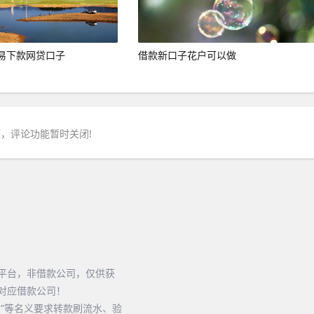
子类型
易下款网贷口子
借款新口子花户可以做
等持牌消费金融产品，对征信要求相对宽松。
一般年化20%以内），放款速度快。
0%，更多是“边缘客户”测试额度。
，评论功能暂时关闭!
务费就有机会下款，额度一般在2000~20000元，但到账金
。
平台，非借款公司，仅供获
对应借款公司！
”等名义要求转款刷流水、验
消费分期形式给用户授信。