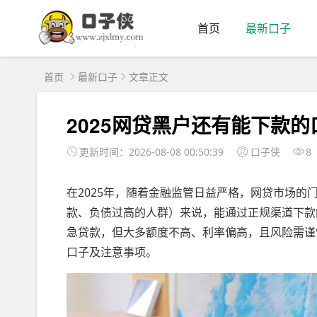
首页
最新口子
首页
最新口子
文章正文
2025网贷黑户还有能下款的
更新时间：2026-08-08 00:50:39
口子侠
8
在2025年，随着金融监管日益严格，网贷市场的
款、负债过高的人群）来说，能通过正规渠道下款
急贷款，但大多额度不高、利率偏高，且风险需谨
口子及注意事项。