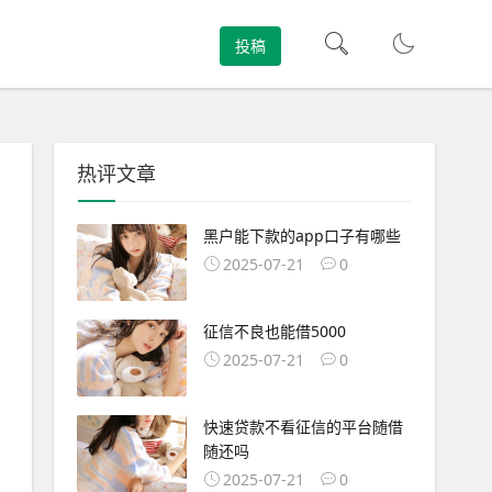
投稿
热评文章
黑户能下款的app口子有哪些
2025-07-21
0
征信不良也能借5000
2025-07-21
0
快速贷款不看征信的平台随借
随还吗
2025-07-21
0