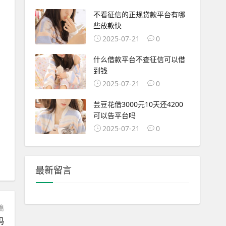
不看征信的正规贷款平台有哪
些放款快
2025-07-21
0
什么借款平台不查征信可以借
到钱
2025-07-21
0
芸豆花借3000元10天还4200
可以告平台吗
2025-07-21
0
最新留言
篇
吗