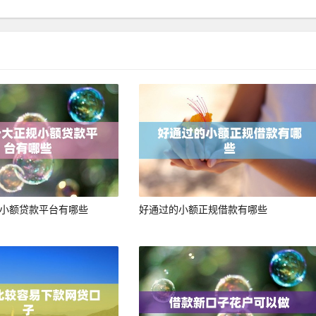
拉黑的人群。对于这类人群，面临的主要困境包括：
基本秒拒。
规小额贷款平台有哪些
好通过的小额正规借款有哪些
黑户也几乎不放款，即便有额度，也多为冻结状态。
大多存在高利贷或诈骗风险，轻易借款容易造成更大损失。