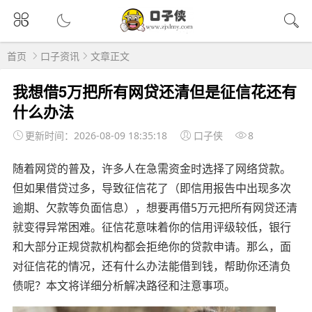
首页
口子资讯
文章正文
我想借5万把所有网贷还清但是征信花还有
什么办法
更新时间：2026-08-09 18:35:18
口子侠
8
随着网贷的普及，许多人在急需资金时选择了网络贷款。
但如果借贷过多，导致征信花了（即信用报告中出现多次
逾期、欠款等负面信息），想要再借5万元把所有网贷还清
就变得异常困难。征信花意味着你的信用评级较低，银行
和大部分正规贷款机构都会拒绝你的贷款申请。那么，面
对征信花的情况，还有什么办法能借到钱，帮助你还清负
债呢？本文将详细分析解决路径和注意事项。