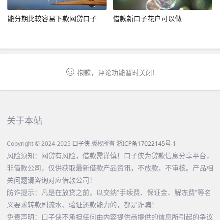
(3) 信用卡/花呗/京东白条等消费金融
能分期比较容易下款网贷口子
借款新口子花户可以做
无需征信申请
（严格来说，大多数还是有内部风控系
统）：
花呗
：基于支付宝芝麻信用分，额度 1000-5000 元常
抱歉，评论功能暂时关闭!
见。
京东白条
：根据京东购买行为和账户活跃度。
优点：门槛低、快速到账，日利息低。
关于本站
缺点：额度有限，不能长期循环使用。
Copyright © 2024-2025
口子侠
版权所有
浙ICP备17022145号-1
风险须知：网贷有风险，借款需谨慎！口子侠为贷款信息分享平台，
2. 安全性与风险提示
非借款公司，仅供获取最新借款产品资讯，不放款、不审核。产品相
关问题请咨询对应借款公司！
选择正规平台
：
防诈提示：凡是在放贷之前，以交纳“手续费、保证金、解冻费”等名
尽量选择大型科技公司或有官方备案的金融平台。
义要求转款刷流水、验证还款能力的，都是诈骗！
避免非实名微信/QQ 群里“私人放款”，这类高风险。
免责声明：口子侠不承担任何由内容提供商提供的信息所引起的争议