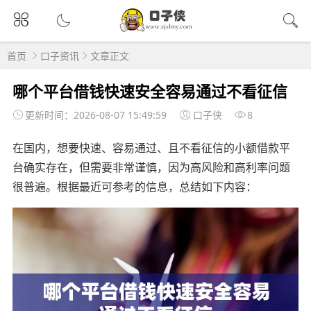
首页
口子资讯
文章正文
哪个平台借钱快速安全容易通过不看征信
更新时间：2026-08-07 15:49:59
口子侠
8
在国内，想要快速、容易通过、且不看征信的小额借款平
台确实存在，但需要非常谨慎，因为高风险和高利率问题
很普遍。根据最近可参考的信息，总结如下内容：