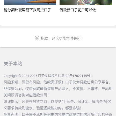
360借条是360金融推出的一款贷款产品，平台的贷款申请
能分期比较容易下款网贷口子
借款新口子花户可以做
非常简便，并且支持不看征信的快速放款。360借条会根据
借款人的网络行为、购买记录和资产状况等综合数据，做
出放款决策。申请者的信用报告对借款批准没有太大影
响。
抱歉，评论功能暂时关闭!
1.5. 好借钱
好借钱是国内较为知名的小额贷款平台，主打“快速审批、
秒放款”的特点。用户在申请时无需提交信用报告，只需要
关于本站
进行身份认证和简单的收入情况填写即可。平台会通过机
器学习等技术，评估用户的还款能力，给出相应的贷款额
Copyright © 2024-2025
口子侠
版权所有
浙ICP备17022145号-1
度。
风险须知：网贷有风险，借款需谨慎！口子侠为贷款信息分享平台，
非借款公司，仅供获取最新借款产品资讯，不放款、不审核。产品相
1.6. 支付宝花呗
关问题请咨询对应借款公司！
防诈提示：凡是在放贷之前，以交纳“手续费、保证金、解冻费”等名
支付宝花呗不仅仅是消费支付工具，也可以视为一种小额
义要求转款刷流水、验证还款能力的，都是诈骗！
贷款产品。它的贷款额度主要基于用户在支付宝的消费行
免责声明：口子侠不承担任何由内容提供商提供的信息所引起的争议