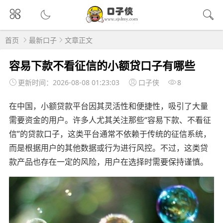
首页
最新口子
文章正文
容易下款不看征信的小额贷口子有哪些
更新时间：2026-08-08 01:23:03
口子侠
8
在中国，小额贷款平台因其灵活性和便捷性，吸引了大量
需要资金的用户。许多人尤其关注那些“容易下款、不看征
信”的贷款口子，这类平台通常不依赖于传统的征信系统，
而是根据用户的其他数据或行为进行风控。不过，这类贷
款产品也存在一定的风险，用户在选择时需要保持谨慎。