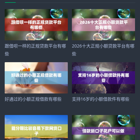
20周岁以上，也是无需征信就能下款的口子。该平台对借
款人的信用要求较低，审核速度较快，最高可借款额度为2
0万元，借款周期可以选择12-36个月。
有一款鹿优选微信借款平台，最高借款金额能满足多样需
求，最高可借57000元，使用期限丰富灵活。借款利率只
跟借呗一样的正规贷款平台有哪
2026十大正规小额贷款平台有哪
些
些
要16.6%，在业内有一定竞争力。借款要求简单，提供身份
证和快手账号信息即可。它不看征信，黑户花户也能尝试
申请，审核高效，容易下款，能为用户解决资金难题。
四、钱袋快融贷宝
好通过的小额正规借款有哪些
支持16岁的小额借款件有哪些
钱袋快融贷宝，让借款变得轻松简单。无需征信，行驶证
即可申请。额度高达20万，最低1000元起。借款期限3-12
个月，日利率低至0.02%。全程自动化审核，放款速度
快，当天即可解决资金问题。