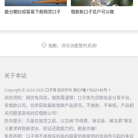
能分期比较容易下款网贷口子
借款新口子花户可以做
五、钱袋速借
钱袋速借是比较正规的网贷平台，上线不久比较容易通
过，目前借款额度大多在2000-30000元之间较多，贷款
期限1-12期，审核速度也是比较快的，当天申请即可通过
抱歉，评论功能暂时关闭!
提供包括个人消费信贷在内的多种金融产品放款时间通常
在1-2个工作日内额度可循环使用，提前还款不收取任何手
续费用。
关于本站
Copyright © 2024-2025
口子侠
版权所有
浙ICP备17022145号-1
风险须知：网贷有风险，借款需谨慎！口子侠为贷款信息分享平台，
非借款公司，仅供获取最新借款产品资讯，不放款、不审核。产品相
关问题请咨询对应借款公司！
防诈提示：凡是在放贷之前，以交纳“手续费、保证金、解冻费”等名
义要求转款刷流水、验证还款能力的，都是诈骗！
免责声明：口子侠不承担任何由内容提供商提供的信息所引起的争议