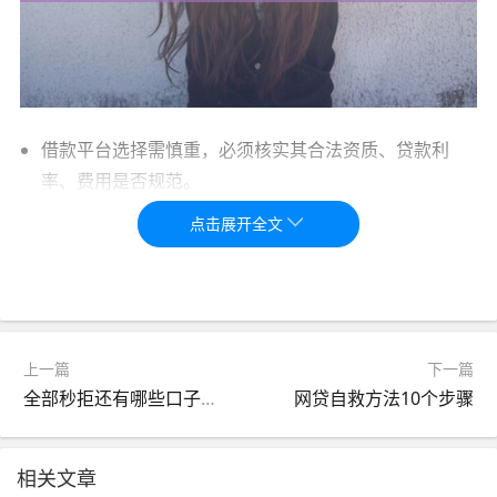
借款平台选择需慎重，必须核实其合法资质、贷款利
率、费用是否规范。
多次申请被拒反而可能对你的信用造成更差影响（比如
被风控“灰名单”）。
若已经被拒多次，建议先停止申请、改善信用状况、偿
还已有债务，再考虑借款。
下面是整理的一些
“被拒后仍有可能申请成功”
的平台类型
上一篇
下一篇
+ 注意事项（不是推荐你一定去借，而是信息参考）。每
全部秒拒还有哪些口子可以借钱
网贷自救方法10个步骤
个平台是否符合你条件还需要你自行核实。
相关文章