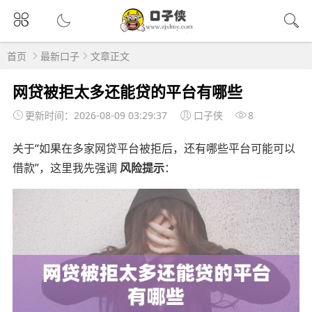
首页
最新口子
文章正文
网贷被拒太多还能贷的平台有哪些
更新时间：2026-08-09 03:29:37
口子侠
8
关于“如果在多家网贷平台被拒后，还有哪些平台可能可以
借款”，这里我先强调
风险提示
：