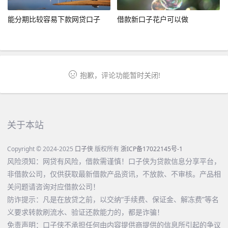
款”作为一种路径。
这种渠道通过传统银行的审批可能较难，但因为规模、
能分期比较容易下款网贷口子
借款新口子花户可以做
资质、审批机制不同，有可能对被拒者更灵活。
注意：利率可能更高、合同条款要看清楚。
改善信用、减少频繁申请
抱歉，评论功能暂时关闭!
虽不是“平台”但非常重要：如果你被拒很多次，可能已
经被多个机构风控系统标记。文章中提到你可能进入所
谓“贷款灰名单”。
关于本站
建议先“停”下来：减少多次申请，清偿欠款、保持良好
还款记录、提高负债比率等。
Copyright © 2024-2025
口子侠
版权所有
浙ICP备17022145号-1
这样做能更有效地“恢复”借贷能力，而不是不停尝试新
风险须知：网贷有风险，借款需谨慎！口子侠为贷款信息分享平台，
非借款公司，仅供获取最新借款产品资讯，不放款、不审核。产品相
平台。
关问题请咨询对应借款公司！
防诈提示：凡是在放贷之前，以交纳“手续费、保证金、解冻费”等名
⚠️ 注意事项／风险提示
义要求转款刷流水、验证还款能力的，都是诈骗！
免责声明：口子侠不承担任何由内容提供商提供的信息所引起的争议