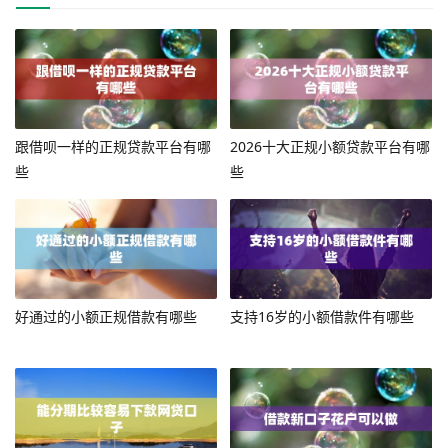
✅ 平台类型
门槛较低的小额信用贷款平台
有一些网贷平台宣传“征信要求低”“额度不高”“审批快”，
适合信用状况一般或被拒后仍想尝试的人。比如有文章
提到：乐享借、“花鸭借钱”、“融亦花”等。
跟借呗一样的正规贷款平台有哪
2026十大正规小额贷款平台有哪
例如“乐享借”为信用贷款产品，号称额度高、利率低、
些
些
填资料简单。
“花鸭借钱”则宣传“未看征信”也可申请，最高额度 5 万，
最长可36期。
但这些平台往往利率偏高、使用成本可能大、风险也相
对高。
好通过的小额正规借款有哪些
支持16岁的小额借款件有哪些
小额贷款公司／非银行信贷机构
当网贷被多次拒，可以考虑向小额贷款公司或者非银行
信贷机构申请。文章提到：“尝试申请小额贷款公司贷