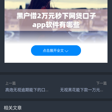
粒粒贷一款个人消费信贷产品，由持牌金融机构推出借款
方便，可24小时在线借款，放款速度超快，若收款行为全
国性银行，基本能保证实时到账系统自动审批，快至1分钟
上一篇
下一篇
放款全程都是由系统审批，审核通过马上下款。
高炮无视逾期能下的口子有哪些
无视黑花能下款一万元口子有哪些
二、现金秒贷宝融
相关文章
现金秒贷宝融是微信推出的小额信用贷款，一般最低要求